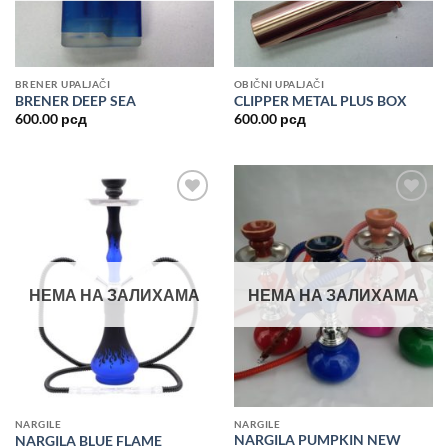
BRENER UPALJAČI
OBIČNI UPALJAČI
BRENER DEEP SEA
CLIPPER METAL PLUS BOX
600.00
рсд
600.00
рсд
Dodajte
Dodajte
u listu
u listu
želja
želja
НЕМА НА ЗАЛИХАМА
НЕМА НА ЗАЛИХАМА
NARGILE
NARGILE
NARGILA PUMPKIN NEW
NARGILA BLUE FLAME