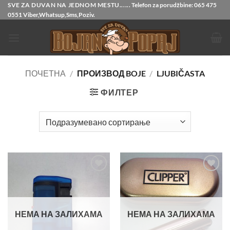
Прескочи
SVE ZA DUVAN NA JEDNOM MESTU......
Telefon za porudžbine:
065 475
0551
Viber,Whatsup,Sms,Poziv.
на
садржај
ПОЧЕТНА
/
ПРОИЗВОД BOJE
/
LJUBIČASTA
ФИЛТЕР
Dodajte
Dodajte
u listu
u listu
želja
želja
НЕМА НА ЗАЛИХАМА
НЕМА НА ЗАЛИХАМА