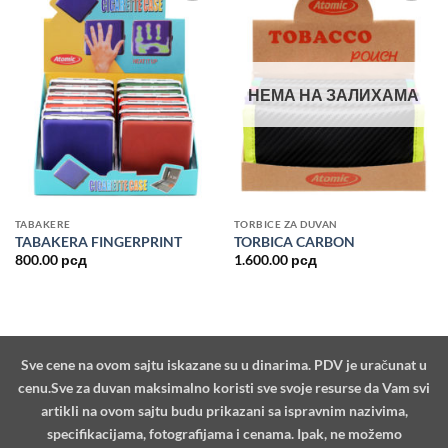
Dodajte
Dodajte
u listu
u listu
želja
želja
НЕМА НА ЗАЛИХАМА
TABAKERE
TORBICE ZA DUVAN
TABAKERA FINGERPRINT
TORBICA CARBON
800.00
рсд
1.600.00
рсд
Sve cene na ovom sajtu iskazane su u dinarima. PDV je uračunat u
cenu.Sve za duvan maksimalno koristi sve svoje resurse da Vam svi
artikli na ovom sajtu budu prikazani sa ispravnim nazivima,
specifikacijama, fotografijama i cenama. Ipak, ne možemo