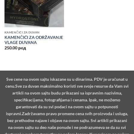
KAMENČIĆI ZA DUVAN
KAMENČIĆI ZA ODRŽAVANJE
VLAGE DUVANA
250.00
рсд
Sve cene na ovom sajtu iskazane su u dinarima. PDV je uračunat u
cenu.Sve za duvan maksimalno koristi sve svoje resurse da Vam svi
artikli na ovom sajtu budu prikazani sa ispravnim nazivima,
specifikacijama, fotografijama i cenama. Ipak, ne možemo
garantovati da su svi podaci na ovom sajtu u potpunosti
ispravni.Zadržavamo pravo promene cena svih proizvoda i usluga,
bez prethodne najave i objave na ovom sajtu. Svi artikli prikazani
na ovom sajtu su deo naše ponude i ne podrazumeva se da su svi