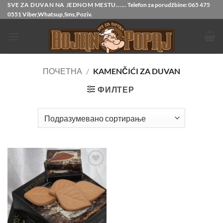
Прескочи
SVE ZA DUVAN NA JEDNOM MESTU......
Telefon za porudžbine:
065 475
0551
Viber,Whatsup,Sms,Poziv.
на
садржај
ПОЧЕТНА
/
KAMENČIĆI ZA DUVAN
ФИЛТЕР
Dodajte
u listu
želja