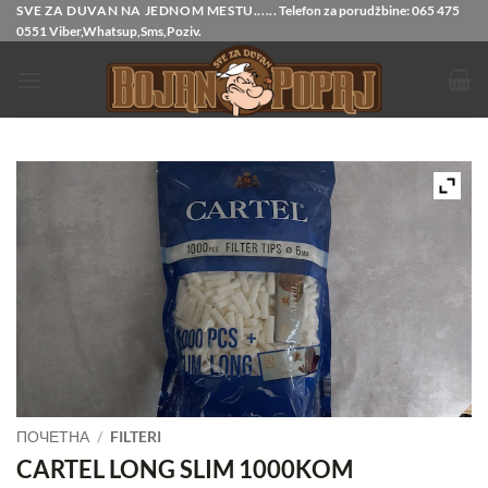
Прескочи
SVE ZA DUVAN NA JEDNOM MESTU......
Telefon za porudžbine:
065 475
0551
Viber,Whatsup,Sms,Poziv.
на
садржај
ПОЧЕТНА
/
FILTERI
CARTEL LONG SLIM 1000KOM