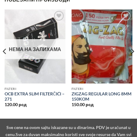
Dodajte
Dodajte
u listu
u listu
želja
želja
НЕМА НА ЗАЛИХАМА
FILTERI
FILTERI
OCB EXTRA SLIM FILTERČIĆI –
ZIGZAG REGULAR LONG 8MM
271
150KOM
а
120.00
рсд
150.00
рсд
сд.
Sve cene na ovom sajtu iskazane su u dinarima. PDV je uračunat u
cenu.Sve za duvan maksimalno koristi sve svoje resurse da Vam svi