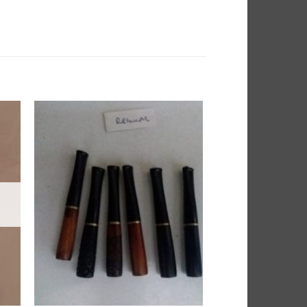
jte
Dodajte
stu
u listu
ja
želja
+