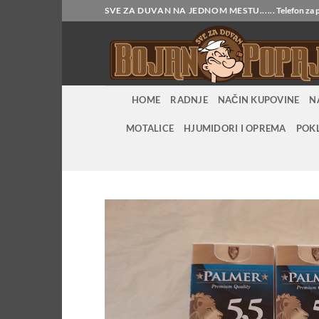
Прескочи
SVE ZA DUVAN NA JEDNOM MESTU......
Telefon za
на
садржај
HOME
RADNJE
NAČIN KUPOVINE
N
MOTALICE
HJUMIDORI I OPREMA
POK