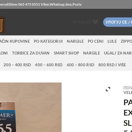
 porudžbine:
065 475 0551
Viber,Whatsup,Sms,Poziv.
WISHLIST
УЛОГУЈ СЕ /
AČIN KUPOVINE
PO KATEGORIJI
NARGILE
PO CENI
LULE
ZIPP
LONI
TORBICE ZA DUVAN
SMART SHOP
NARGILE
UGALJ ZA NAR
200 – 400 RSD
400 – 600 RSD
600 – 800 RSD
800 RSD I VIŠE
ПОЧ
VEL
P
E
S