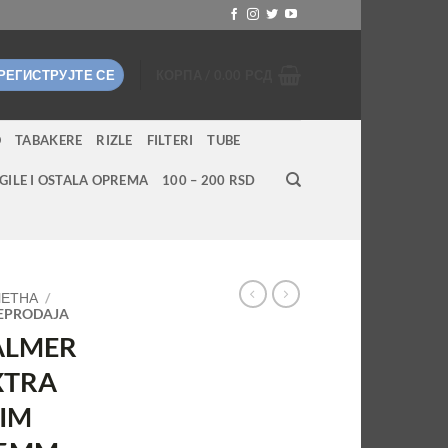
 РЕГИСТРУЈТЕ СЕ
КОРПА /
0.00
РСД
O
TABAKERE
RIZLE
FILTERI
TUBE
GILE I OSTALA OPREMA
100 – 200 RSD
ЕТНА
/
EPRODAJA
ALMER
XTRA
LIM