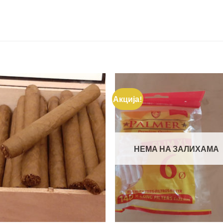
Акција!
Dodajte
Doda
u listu
u li
želja
žel
НЕМА НА ЗАЛИХАМА
+