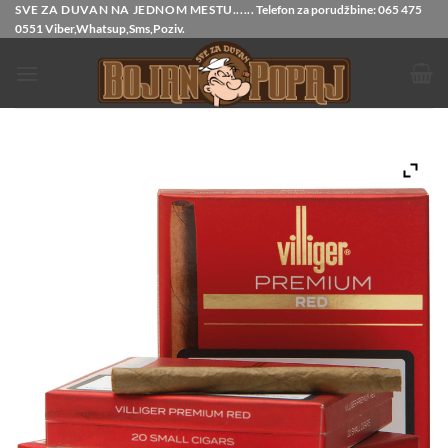
Прескочи
SVE ZA DUVAN NA JEDNOM MESTU......
Telefon za porudžbine:
065 475
0551
Viber,Whatsup,Sms,Poziv.
на
садржај