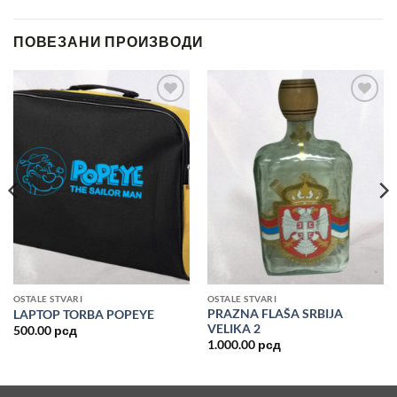
ПОВЕЗАНИ ПРОИЗВОДИ
Dodajte
Dodajte
u listu
u listu
želja
želja
OSTALE STVARI
OSTALE STVARI
PRAZNA FLAŠA SRBIJA
LAPTOP TORBA POPEYE
VELIKA 2
500.00
рсд
1.000.00
рсд