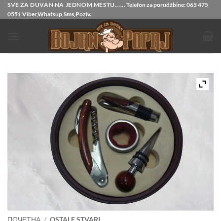
Прескочи
SVE ZA DUVAN NA JEDNOM MESTU......
Telefon za porudžbine:
065 475
0551
Viber,Whatsup,Sms,Poziv.
на
садржај
ПОЧЕТНА
/
OSTALE STVARI